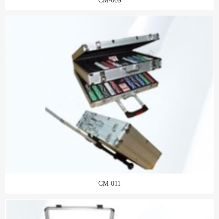
CM-009
CM-011