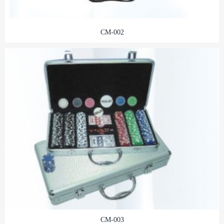
CM-002
CM-003