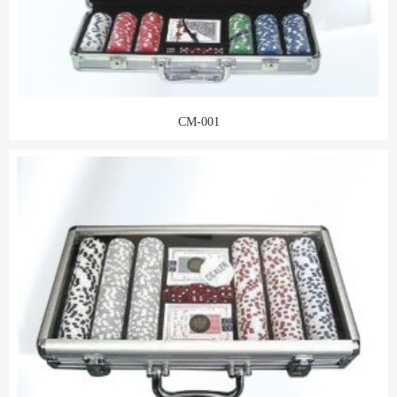
CM-001